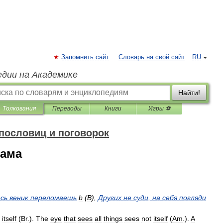
Запомнить сайт
Словарь на свой сайт
RU
едии на Академике
Найти!
Толкования
Переводы
Книги
Игры ⚽
пословиц и поговорок
сама
есь
веник
переломаешь
b
(
В
),
Других
не
суди
,
на
себя
погляди
itself
(
Br
.
).
The
eye
that
sees
all
things
sees
not
itself
(
Am
.
).
A