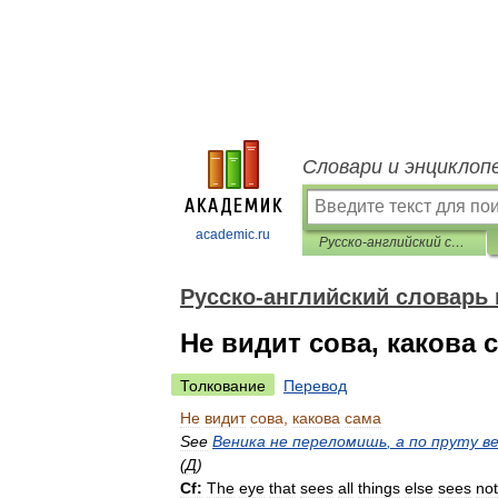
Словари и энциклоп
academic.ru
Русско-английский словарь пословиц и поговорок
Русско-английский словарь 
Не видит сова, какова 
Толкование
Перевод
Не
видит
сова
,
какова
сама
See
Веника
не
переломишь
,
а
по
пруту
в
(
Д
)
Cf:
The
eye
that
sees
all
things
else
sees
not