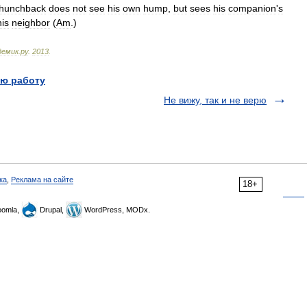
hunchback
does
not
see
his
own
hump
,
but
sees
his
companion
'
s
his
neighbor
(
Am
.
)
демик
.
ру
.
2013
.
ю работу
Не вижу, так и не верю
ка
,
Реклама на сайте
18+
omla,
Drupal,
WordPress, MODx.