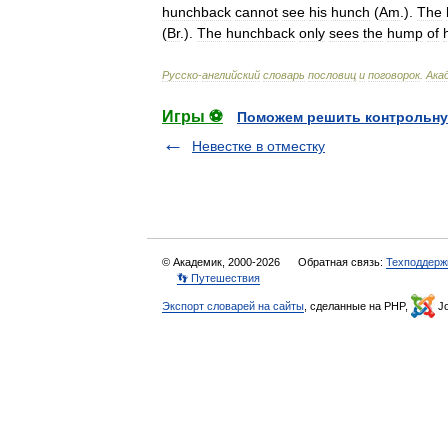
hunchback
cannot
see
his
hunch
(
Am
.
).
The
(
Br
.
).
The
hunchback
only
sees
the
hump
of
Русско
-
английский
словарь
пословиц
и
поговорок
.
Ака
Игры ⚽
Поможем решить контрольну
Невестке в отместку
© Академик, 2000-2026
Обратная связь:
Техподдерж
👣 Путешествия
Экспорт словарей на сайты
, сделанные на PHP,
Jo